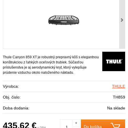
Thule Canyon 859 XT je robustný prepravný kôš s elegantnou
konštrukciou z ľahkých oceľových trubiek. Súčasťou
príslušenstva je aj aerodynamický kryt, ktorý vylepšuje
prúdenie vzduchu okolo naloženého nákladu.
Výrobca:
THULE
Obj. čislo:
TH859
Doba dodania:
Na sklade
435,62 €
+
Do košíka
s DPH