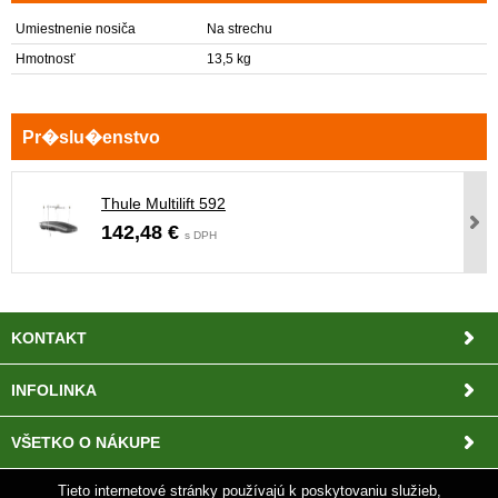
Umiestnenie nosiča
Na strechu
Hmotnosť
13,5 kg
Thule Multilift 592
142,48 €
s DPH
KONTAKT
INFOLINKA
VŠETKO O NÁKUPE
Tieto internetové stránky používajú k poskytovaniu služieb,