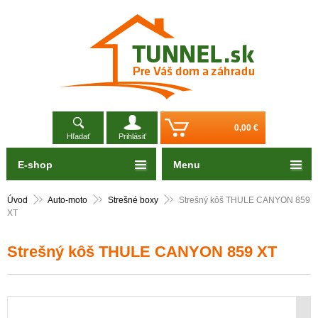
0,00 €
Hľadať
Prihlásiť
E-shop
Menu
Úvod
Auto-moto
Strešné boxy
Strešný kôš THULE CANYON 859
XT
Strešný kôš THULE CANYON 859 XT