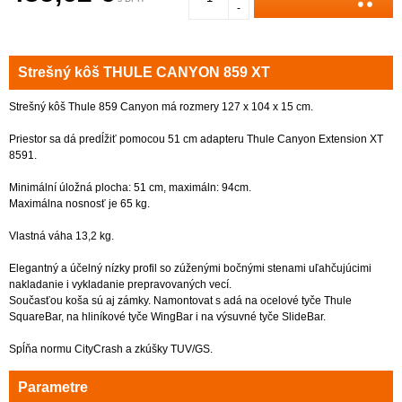
-
Strešný kôš THULE CANYON 859 XT
Strešný kôš Thule 859 Canyon má rozmery 127 x 104 x 15 cm.
Priestor sa dá predĺžiť pomocou 51 cm adapteru Thule Canyon Extension XT
8591.
Minimální úložná plocha: 51 cm, maximáln: 94cm.
Maximálna nosnosť je 65 kg.
Vlastná váha 13,2 kg.
Elegantný a účelný nízky profil so zúženými bočnými stenami uľahčujúcimi
nakladanie i vykladanie prepravovaných vecí.
Současťou koša sú aj zámky. Namontovat s adá na ocelové tyče Thule
SquareBar, na hliníkové tyče WingBar i na výsuvné tyče SlideBar.
Spĺňa normu CityCrash a zkúšky TUV/GS.
Parametre