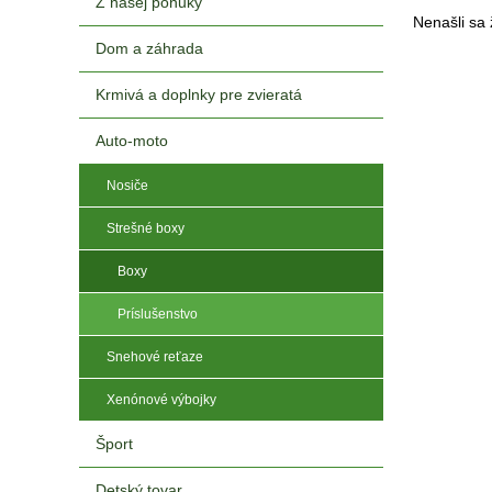
Z našej ponuky
Nenašli sa 
Dom a záhrada
Krmivá a doplnky pre zvieratá
Auto-moto
Nosiče
Strešné boxy
Boxy
Príslušenstvo
Snehové reťaze
Xenónové výbojky
Šport
Detský tovar