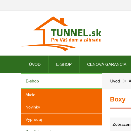
ÚVOD
E-SHOP
CENOVÁ GARANCIA
E-shop
Úvod
A
Akcie
Boxy
Novinky
Výpredaj
Zobrazeni