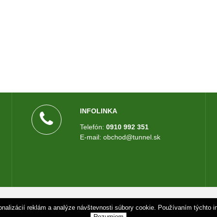
INFOLINKA
Telefón:
0910 992 351
E-mail: obchod@tunnel.sk
UNNEL.SK •
tvorba eshopu cez UNIobchod
,
webhosting
spoločnosti
WE
sonalizácií reklám a analýze návštevnosti súbory cookie. Používaním týchto i
Rozumiem