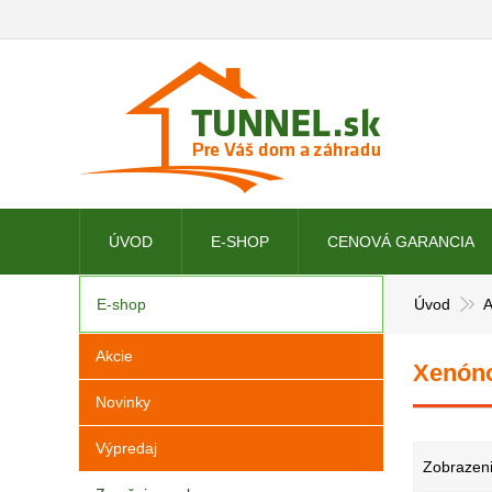
ÚVOD
E-SHOP
CENOVÁ GARANCIA
E-shop
Úvod
A
Akcie
Xenóno
Novinky
Výpredaj
Zobrazeni