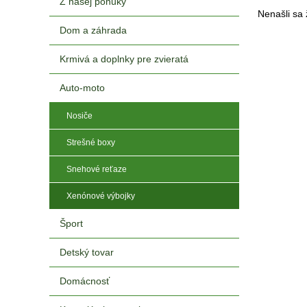
Z našej ponuky
Nenašli sa 
Dom a záhrada
Krmivá a doplnky pre zvieratá
Auto-moto
Nosiče
Strešné boxy
Snehové reťaze
Xenónové výbojky
Šport
Detský tovar
Domácnosť