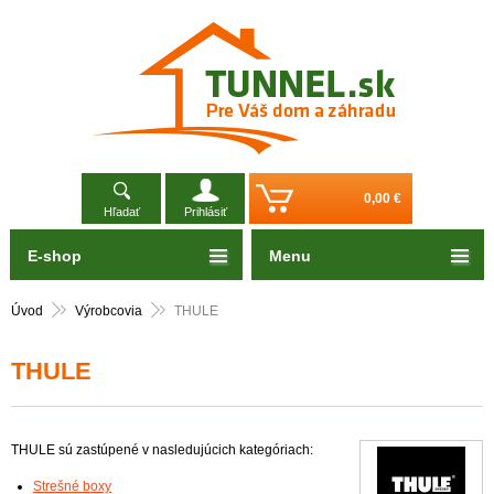
0,00 €
Hľadať
Prihlásiť
E-shop
Menu
Úvod
Výrobcovia
THULE
THULE
THULE sú zastúpené v nasledujúcich kategóriach:
Strešné boxy