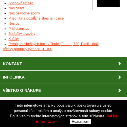
Snehové reťaze
Nosiče lyží
Nosiče vodné športy
Priečniky a pozdĺžne strešné nosiče
Nosiče
Príslušenstvo
Sedačky a vozíky
Kočíky
Prenájom strešných boxov Thule (Touring 780, Pacific 600)
Všetky produkty výrobcu THULE
KONTAKT
INFOLINKA
VŠETKO O NÁKUPE
Tieto internetové stránky používajú k poskytovaniu služieb,
© 2026 TUNNEL.SK •
tvorba eshopu cez UNIobchod
,
webhosting
spoločnosti
personalizácií reklám a analýze návštevnosti súbory cookie.
WEBYGROUP
Používaním týchto internetových stránok s tým súhlasíte.
Ďalšie
informácie
Rozumiem