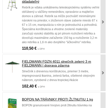
skladateľný
Rebrík je vďaka unikátnemu teleskopickému systému veľmi
obľúbený u väčšiny remeslníkov, opravárov a majiteľov
domov a záhrad. Rebrík sa môže pochváliť minimálnymi
nárokmi na priestor, v zloženom stave zaberie miesto 87 x
67 x 15 cm, manipulácia s ním je jednoduchá a pohodlná.
Špeciálna konštrukcia a vhodne zvolené materiály
zaručujú vysokú stabilitu aj pri plnom rozložení rebríka a
dovoľujú maximálne zaťaženie 150 kg a rozloženie 3,2 m
ako rebríka a 1,6 m ako dvojitého "áčkového" rebríka.
110,50 €
s DPH
FIELDMANN FDZN 4011 slnečník zelený 3 m
FIELDMANN | doprava zdarma
Slnečník s drevenou konštrukciou, priemer 3 metre,
impregnovaná tkanina, zelená farba, ošetrené olejovým
náterom, vyrobené z dreva tropickej Akácie
102,40 €
s DPH
BOPON NA TRÁVNIKY PROTI ŽLTNUTIU 1 kg
BOPON granulované hnojivo proti žltnutiu trávnika na