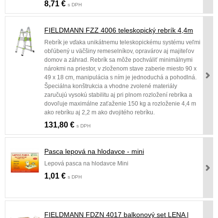
8,71 €
s DPH
FIELDMANN FZZ 4006 teleskopický rebrík 4,4m
Rebrík je vďaka unikátnemu teleskopickému systému veľmi
obľúbený u väčšiny remeselníkov, opravárov aj majiteľov
domov a záhrad. Rebrík sa môže pochváliť minimálnymi
nárokmi na priestor, v zloženom stave zaberie miesto 90 x
49 x 18 cm, manipulácia s ním je jednoduchá a pohodlná.
Špeciálna konštrukcia a vhodne zvolené materiály
zaručujú vysokú stabilitu aj pri plnom rozložení rebríka a
dovoľuje maximálne zaťaženie 150 kg a rozloženie 4,4 m
ako rebríku aj 2,2 m ako dvojitého rebríku.
131,80 €
s DPH
Pasca lepová na hlodavce - mini
Lepová pasca na hlodavce Mini
1,01 €
s DPH
FIELDMANN FDZN 4017 balkonový set LENA |