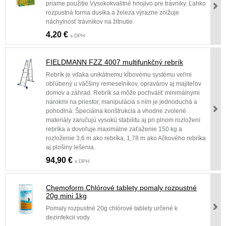
priame použitie.Vysokokvalitné hnojivo pre trávniky. Ľahko
rozpustná forma dusíka a železa výrazne znižuje
náchylnosť trávnikov na žltnutie.
4,20 €
s DPH
FIELDMANN FZZ 4007 multifunkčný rebrík
Rebrík je vďaka unikátnemu kĺbovému systému veľmi
obľúbený u väčšiny remeselníkov, opravárov aj majiteľov
domov a záhrad. Rebrík sa môže pochváliť minimálnymi
nárokmi na priestor, manipulácia s ním je jednoduchá a
pohodlná. Špeciálna konštrukcia a vhodne zvolené
materiály zaručujú vysokú stabilitu aj pri plnom rozložení
rebríka a dovoľuje maximálne zaťaženie 150 kg a
rozloženie 3,6 m ako rebríka, 1,78 m ako Ačkového rebríka
aj plošiny lešenia.
94,90 €
s DPH
Chemoform Chlórové tablety pomaly rozpustné
20g mini 1kg
Pomaly rozpustné 20g chlórové tablety určené k
dezinfekcii vody