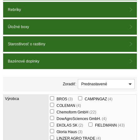
Rebríky
Úložné boxy
Starostlivosť o rastliny
Bazénové doplnky
Zoradiť:
Prednastavené
Výrobca
BROS
(3)
CAMPINGAZ
(4)
COLEMAN
(4)
Chemoform GmbH
(22)
DowAgroSciences GmbH.
(4)
EKOLAS SK
(2)
FIELDMANN
(43)
Gloria Haus
(3)
LINZER AGRO TRADE
(4)