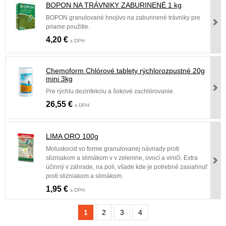
BOPON NA TRÁVNIKY ZABURINENÉ 1 kg
BOPON granulované hnojivo na zaburinené trávniky pre
priame použitie.
4,20 €
s DPH
Chemoform Chlórové tablety rýchlorozpustné 20g
mini 3kg
Pre rýchlu dezinfekciu a šokové zachlórovanie.
26,55 €
s DPH
LIMA ORO 100g
Moluskocid vo forme granulovanej návnady proti
slizniakom a slimákom v v zelenine, ovocí a viniči. Extra
účinný v záhrade, na poli, všade kde je potrebné zasiahnuť
proti slizniakom a slimákom.
1,95 €
s DPH
1
2
3
4