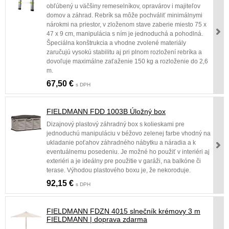
obľúbený u väčšiny remeselníkov, opravárov i majiteľov
domov a záhrad. Rebrík sa môže pochváliť minimálnymi
nárokmi na priestor, v zloženom stave zaberie miesto 75 x
47 x 9 cm, manipulácia s ním je jednoduchá a pohodlná.
Špeciálna konštrukcia a vhodne zvolené materiály
zaručujú vysokú stabilitu aj pri plnom rozložení rebríka a
dovoľuje maximálne zaťaženie 150 kg a rozloženie do 2,6
m.
67,50 €
s DPH
FIELDMANN FDD 1003B Úložný box
Dizajnový plastový záhradný box s kolieskami pre
jednoduchú manipuláciu v béžovo zelenej farbe vhodný na
ukladanie poťahov záhradného nábytku a náradia a k
eventuálnemu posedeniu. Je možné ho použiť v interiéri aj
exteriéri a je ideálny pre použitie v garáži, na balkóne či
terase. Výhodou plastového boxu je, že nekoroduje.
92,15 €
s DPH
FIELDMANN FDZN 4015 slnečník krémovy 3 m
FIELDMANN | doprava zdarma