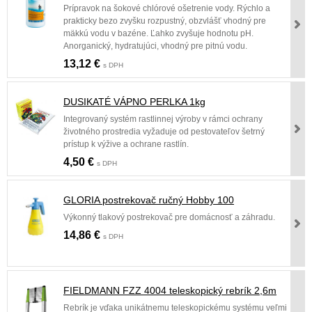
Prípravok na šokové chlórové ošetrenie vody. Rýchlo a
prakticky bezo zvyšku rozpustný, obzvlášť vhodný pre
mäkkú vodu v bazéne. Ľahko zvyšuje hodnotu pH.
Anorganický, hydratujúci, vhodný pre pitnú vodu.
13,12 €
s DPH
DUSIKATÉ VÁPNO PERLKA 1kg
Integrovaný systém rastlinnej výroby v rámci ochrany
životného prostredia vyžaduje od pestovateľov šetrný
prístup k výžive a ochrane rastlín.
4,50 €
s DPH
GLORIA postrekovač ručný Hobby 100
Výkonný tlakový postrekovač pre domácnosť a záhradu.
14,86 €
s DPH
FIELDMANN FZZ 4004 teleskopický rebrík 2,6m
Rebrík je vďaka unikátnemu teleskopickému systému veľmi