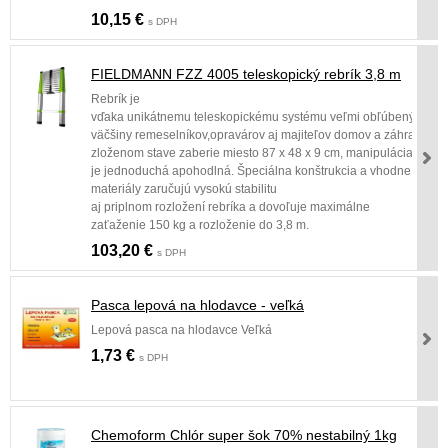
10,15 €
s DPH
FIELDMANN FZZ 4005 teleskopický rebrík 3,8 m
Rebrík je
vďaka unikátnemu teleskopickému systému veľmi obľúbený u
väčšiny remeselníkov,opravárov aj majiteľov domov a záhrad. Reb
zloženom stave zaberie miesto 87 x 48 x 9 cm, manipulácia s ním
je jednoduchá apohodlná. Špeciálna konštrukcia a vhodne zvole
materiály zaručujú vysokú stabilitu
aj priplnom rozložení rebríka a dovoľuje maximálne
zaťaženie 150 kg a rozloženie do 3,8 m.
103,20 €
s DPH
Pasca lepová na hlodavce - veľká
Lepová pasca na hlodavce Veľká
1,73 €
s DPH
Chemoform Chlór super šok 70% nestabilný 1kg