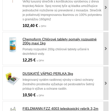
Veľký luxusný slnečník s konštrukciou vyrobenou z dreva
tropickej Akácie. Spoj nosnej tyče aj kladka umožňujúce
jednoduché rozloženie sú prevedené z mosadze. Slnečník
je potiahnutý impregnovanou tkaninou zo 100% polyesteru
s gramážou 160g/m2
102,40 €
s DPH
Chemoform Chlórové tablety pomaly rozpustné
200g maxi 1kg
Pomaly rozpustné 200g chlórové tablety určené k
dezinfekcii vody.
12,25 €
s DPH
DUSIKATÉ VÁPNO PERLKA 3kg
Integrovaný systém rastlinnej výroby v rámci ochrany
životného prostredia vyžaduje od pestovateľov šetrný
prístup k výžive a ochrane rastlín.
10,50 €
s DPH
FIELDMANN FZZ 4003 teleskopický rebrík 3,2m