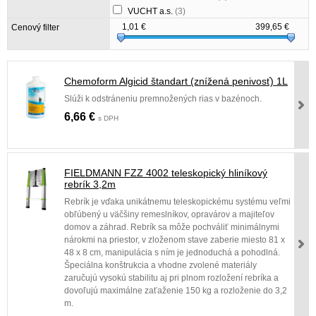
VUCHT a.s.
(3)
1,01
€
399,65
€
Cenový filter
Chemoform Algicid štandart (znížená penivosť) 1L
Slúži k odstráneniu premnožených rias v bazénoch.
6,66 €
s DPH
FIELDMANN FZZ 4002 teleskopický hliníkový
rebrík 3,2m
Rebrík je vďaka unikátnemu teleskopickému systému veľmi
obľúbený u väčšiny remeslníkov, opravárov a majiteľov
domov a záhrad. Rebrík sa môže pochváliť minimálnymi
nárokmi na priestor, v zloženom stave zaberie miesto 81 x
48 x 8 cm, manipulácia s ním je jednoduchá a pohodlná.
Špeciálna konštrukcia a vhodne zvolené materiály
zaručujú vysokú stabilitu aj pri plnom rozložení rebríka a
dovoľujú maximálne zaťaženie 150 kg a rozloženie do 3,2
m.