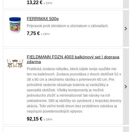
13,22 €
s DPH
FERRIMAX 500g
Prípravok proti slimákom a slizniakom v záhradách.
7,75 €
s DPH
FIELDMANN FDZN 4003 balkónový set | doprava
zdarma
Praktická zostava nábytku, ktorá nájde svoje využitie nie
len na balkónoch. Zostava pozostáva z dvoch stoličiek 52 x
38 x 80 cm a okrúhleho stolíka s priemerom 60 cm. Pre
pohodlné sedenie obsahuje balenie aj vankúšiky a
operadlá stoličiek. Všetky komponenty je možné
jednoducho zložiť a minimalizovať tak nároky na ich
uskladnenie. Stôl aj stoličky sú vyrobené z tropickej dreviny
akácia. Toto veľmi tvrdé drevo bez problémov odoláva aj
nepriazni poveternostných vplyvov.
92,15 €
s DPH