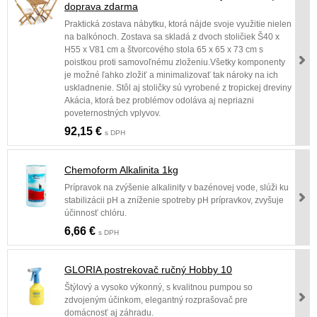
doprava zdarma
Praktická zostava nábytku, ktorá nájde svoje využitie nielen
na balkónoch. Zostava sa skladá z dvoch stoličiek Š40 x
H55 x V81 cm a štvorcového stola 65 x 65 x 73 cm s
poistkou proti samovoľnému zloženiu.Všetky komponenty
je možné ľahko zložiť a minimalizovať tak nároky na ich
uskladnenie. Stôl aj stoličky sú vyrobené z tropickej dreviny
Akácia, ktorá bez problémov odoláva aj nepriazni
poveternostných vplyvov.
92,15 €
s DPH
Chemoform Alkalinita 1kg
Prípravok na zvýšenie alkalinity v bazénovej vode, slúži ku
stabilizácii pH a zníženie spotreby pH prípravkov, zvyšuje
účinnosť chlóru.
6,66 €
s DPH
GLORIA postrekovač ručný Hobby 10
Štýlový a vysoko výkonný, s kvalitnou pumpou so
zdvojeným účinkom, elegantný rozprašovač pre
domácnosť aj záhradu.