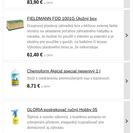
83,90 €
s DPH
FIELDMANN FDD 1001G Úložný box
Dizajnový plastový záhradný box v béžovo zelenej farbe
vhodný na ukladanie poťahov záhradného nábytku a
náradia. Je možné ho použiť v interiéri aj exteriéri a je
ideálny pre použitie v garáži, na balkóne či terase.
Výhodou plastového boxu je, že nekoroduje.
61,40 €
s DPH
Chemoform Algicid special nepenivý 1 l
Slúži k odstráneniu premnožených rias v bazénoch.
8,71 €
s DPH
GLORIA postrekovač ručný Hobby 05
Štýlový a vysoko výkonný, s kvalitnou pumpou so
zdvojeným účinkom, elegantný rozprašovač pre
domácnosť aj záhradu.