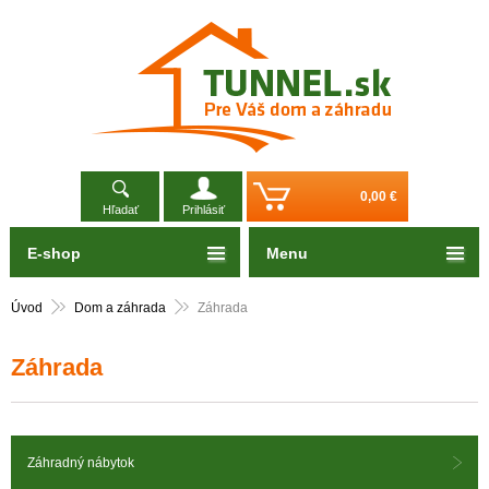
0,00 €
Hľadať
Prihlásiť
E-shop
Menu
Úvod
Dom a záhrada
Záhrada
Záhrada
Záhradný nábytok