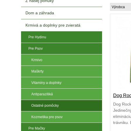
Z našej ponuky
Výrobca
Dom a záhrada
Krmivá a doplnky pre zvieratá
Pre Hydinu
Pre Psov
Krmivo
Maškrty
Vitamíny a doplnky
Antiparazitiká
Dog Roc
Dog Rock
Ostatné pomôcky
Jedinečný
elimináci
Kozmetika pre psov
trávniku.
Pre Mačky
vulkanick