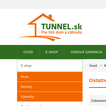
ÚVOD
E-SHOP
CENOVÁ GARANCIA
E-shop
Úvod
K
Akcie
Ostat
Novinky
Výpredaj
Zobrazeni