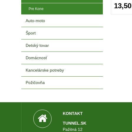
nachádza 
13,50
Pre Kone
produkt. 
rôzne neč
Auto-moto
dusičnany
keď sa do
Šport
vypália j
do vody,
Detský tovar
magnetick
vo výmene
Domácnosť
množstva 
nachádzaj
Kancelárske potreby
veľmi je
Požičovňa
KONTAKT
TUNNEL.SK
Pažitná 12