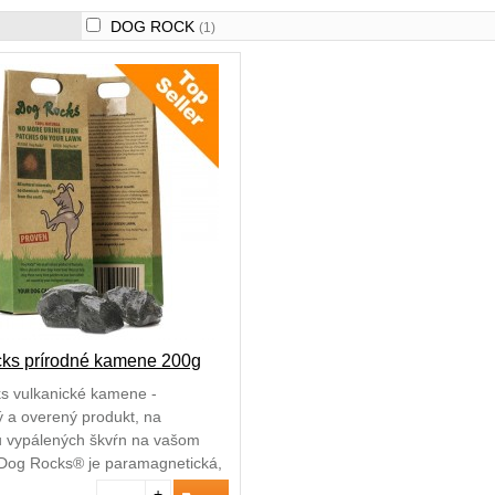
DOG ROCK
(1)
ks prírodné kamene 200g
s vulkanické kamene -
 a overený produkt, na
u vypálených škvŕn na vašom
 Dog Rocks® je paramagnetická,
á (vyvretá) hornina, ktorá sa
+