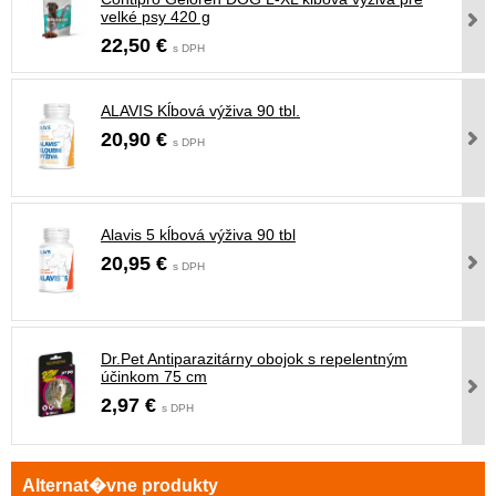
velké psy 420 g
22,50 €
s DPH
ALAVIS Kĺbová výživa 90 tbl.
20,90 €
s DPH
Alavis 5 kĺbová výživa 90 tbl
20,95 €
s DPH
Dr.Pet Antiparazitárny obojok s repelentným
účinkom 75 cm
2,97 €
s DPH