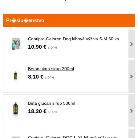
Contipro Geloren Dog kĺbová výživa S-M 60 ks
10,90 €
s DPH
Betaglukan sirup 200ml
8,10 €
s DPH
Beta glucan sirup 500ml
18,20 €
s DPH
Contipro Geloren DOG L-XL klbová výživa pre