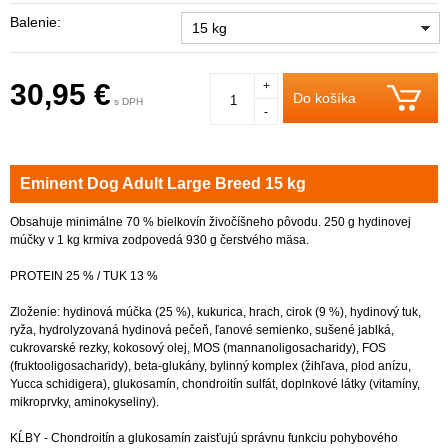
Balenie:
15 kg
30,95 €
+
Do košíka
s DPH
-
Eminent Dog Adult Large Breed 15 kg
Obsahuje minimálne 70 % bielkovín živočíšneho pôvodu. 250 g hydinovej
múčky v 1 kg krmiva zodpovedá 930 g čerstvého mäsa.
PROTEIN 25 % / TUK 13 %
Zloženie: hydinová múčka (25 %), kukurica, hrach, cirok (9 %), hydinový tuk,
ryža, hydrolyzovaná hydinová pečeň, ľanové semienko, sušené jablká,
cukrovarské rezky, kokosový olej, MOS (mannanoligosacharidy), FOS
(fruktooligosacharidy), beta-glukány, bylinný komplex (žihľava, plod anízu,
Yucca schidigera), glukosamín, chondroitín sulfát, doplnkové látky (vitamíny,
mikroprvky, aminokyseliny).
KĹBY - Chondroitín a glukosamín zaisťujú správnu funkciu pohybového