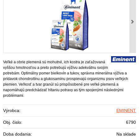
Veľké a obrie plemená sú mohutné, ich kostra je zaťažovaná
vyššou hmotnosťou a preto potrebujú výživu adekvátnu svojim
potrebám. Optimálny pomer bielkovín a tukov, správna minerálna výživa a
prídavok chondroitínu a glukosamínu prospievajú organizmu psov veľkých
plemien. Veľkosť a tvar granúl sú prispôsobené pre veľké plemená a
napomáhajú predchádzať hltaniu potravy as tým spojenými následnými
problémami.
Výrobca:
EMINENT
Obj. čislo:
6790
Doba dodania:
Na sklade