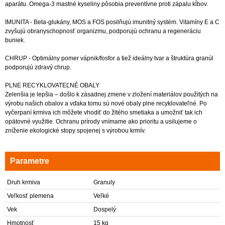
aparátu. Omega-3 mastné kyseliny pôsobia preventívne proti zápalu kĺbov.
IMUNITA - Beta-glukány, MOS a FOS posilňujú imunitný systém. Vitamíny E a C
zvyšujú obranyschopnosť organizmu, podporujú ochranu a regeneráciu
buniek.
CHRUP - Optimálny pomer vápnik/fosfor a tiež ideálny tvar a štruktúra granúl
podporujú zdravý chrup.
PLNE RECYKLOVATEĽNÉ OBALY
Zelenšia je lepšia – došlo k zásadnej zmene v zložení materiálov použitých na
výrobu našich obalov a vďaka tomu sú nové obaly plne recyklovateľné. Po
vyčerpaní krmiva ich môžete vhodiť do žltého smetiaka a umožniť tak ich
opätovné využitie. Ochranu prírody vnímame ako prioritu a usilujeme o
zníženie ekologické stopy spojenej s výrobou krmív.
Parametre
Druh krmiva
Granuly
Veľkosť plemena
Veľké
Vek
Dospelý
Hmotnosť
15 kg