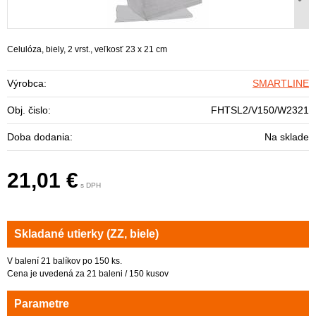
Celulóza, biely, 2 vrst., veľkosť 23 x 21 cm
Výrobca:
SMARTLINE
Obj. čislo:
FHTSL2/V150/W2321
Doba dodania:
Na sklade
21,01 €
s DPH
Skladané utierky (ZZ, biele)
V balení 21 balíkov po 150 ks.
Cena je uvedená za 21 baleni / 150 kusov
Parametre