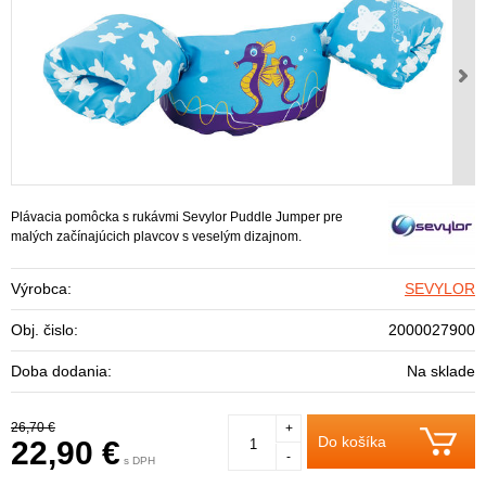
Plávacia pomôcka s rukávmi Sevylor Puddle Jumper pre
malých začínajúcich plavcov s veselým dizajnom.
Výrobca:
SEVYLOR
Obj. čislo:
2000027900
Doba dodania:
Na sklade
26,70 €
+
Do košíka
22,90 €
-
s DPH