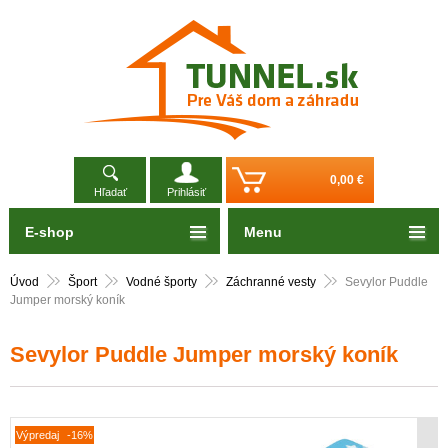
0,00 €
Hľadať
Prihlásiť
E-shop
Menu
Úvod
Šport
Vodné športy
Záchranné vesty
Sevylor Puddle
Jumper morský koník
Sevylor Puddle Jumper morský koník
Výpredaj
-16%