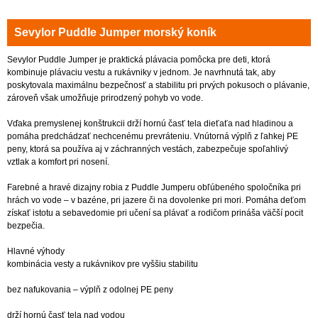
Sevylor Puddle Jumper morský koník
Sevylor Puddle Jumper je praktická plávacia pomôcka pre deti, ktorá
kombinuje plávaciu vestu a rukávniky v jednom. Je navrhnutá tak, aby
poskytovala maximálnu bezpečnosť a stabilitu pri prvých pokusoch o plávanie,
zároveň však umožňuje prirodzený pohyb vo vode.
Vďaka premyslenej konštrukcii drží hornú časť tela dieťaťa nad hladinou a
pomáha predchádzať nechcenému prevráteniu. Vnútorná výplň z ľahkej PE
peny, ktorá sa používa aj v záchranných vestách, zabezpečuje spoľahlivý
vztlak a komfort pri nosení.
Farebné a hravé dizajny robia z Puddle Jumperu obľúbeného spoločníka pri
hrách vo vode – v bazéne, pri jazere či na dovolenke pri mori. Pomáha deťom
získať istotu a sebavedomie pri učení sa plávať a rodičom prináša väčší pocit
bezpečia.
Hlavné výhody
kombinácia vesty a rukávnikov pre vyššiu stabilitu
bez nafukovania – výplň z odolnej PE peny
drží hornú časť tela nad vodou