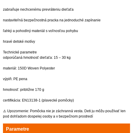
zabraňuje nechcenému prevráteniu dieťaťa
nastaviteľná bezpečnostná pracka na jednoduché zapínanie
ľahký a pohodlný materiál s voľnosťou pohybu
hravé detské motívy
Technické parametre
odporúčaná hmotnosť dieťaťa: 15 – 30 kg
materiál: 150D Woven Polyester
výplň: PE pena
hmotnosť: približne 170 g
certifikácia: EN13138-1 (plavecké pomôcky)
⚠️ Upozornenie: Pomôcka nie je záchranná vesta. Deti ju môžu používať len
pod dohľadom dospelej osoby a v bezpečnom prostredí
Parametre